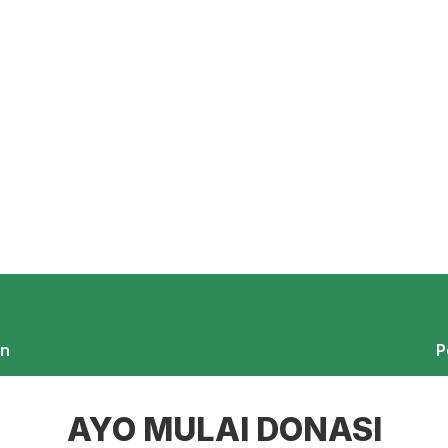
an
P
AYO MULAI DONASI