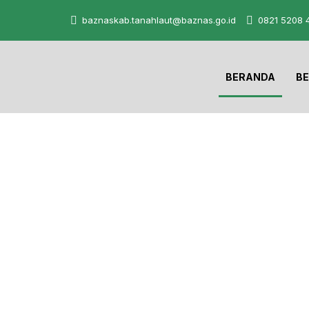
baznaskab.tanahlaut@baznas.go.id
0821 5208 
BERANDA
BE